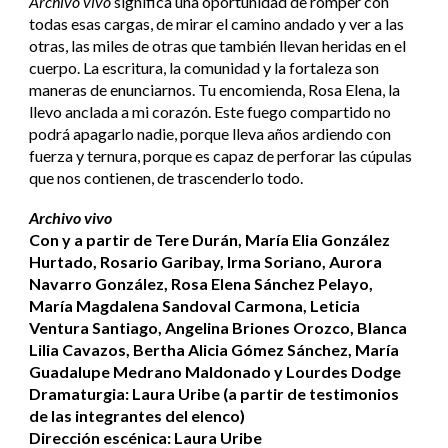
Archivo vivo
significa una oportunidad de romper con
todas esas cargas, de mirar el camino andado y ver a las
otras, las miles de otras que también llevan heridas en el
cuerpo. La escritura, la comunidad y la fortaleza son
maneras de enunciarnos. Tu encomienda, Rosa Elena, la
llevo anclada a mi corazón. Este fuego compartido no
podrá apagarlo nadie, porque lleva años ardiendo con
fuerza y ternura, porque es capaz de perforar las cúpulas
que nos contienen, de trascenderlo todo.
Archivo vivo
Con y a partir de Tere Durán, María Elia González
Hurtado, Rosario Garibay, Irma Soriano, Aurora
Navarro González, Rosa Elena Sánchez Pelayo,
María Magdalena Sandoval Carmona, Leticia
Ventura Santiago, Angelina Briones Orozco, Blanca
Lilia Cavazos, Bertha Alicia Gómez Sánchez, María
Guadalupe Medrano Maldonado y Lourdes Dodge
Dramaturgia: Laura Uribe (a partir de testimonios
de las integrantes del elenco)
Dirección escénica: Laura Uribe