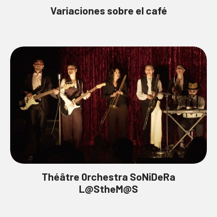
Variaciones sobre el café
Théâtre 0rchestra SoNiDeRa
L@StheM@S